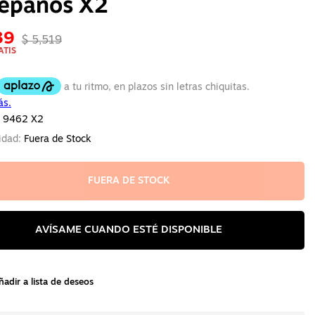
repaños X2
39
$ 5,519
ATIS
 9462 X2
lidad:
Fuera de Stock
FUERA DE STOCK
AVÍSAME CUANDO ESTÉ DISPONIBLE
ñadir a lista de deseos