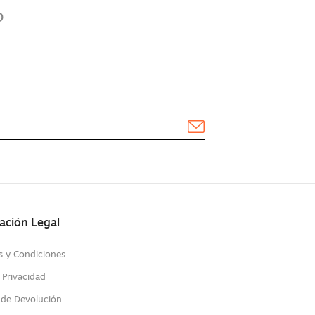
o
ación Legal
s y Condiciones
 Privacidad
s de Devolución