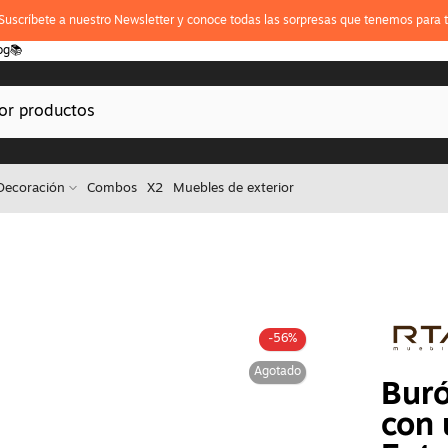
Suscríbete a nuestro Newsletter y conoce todas las sorpresas que tenemos para t
og📚
Decoración
Combos
X2
Muebles de exterior
-56%
Agotado
Buró
con 