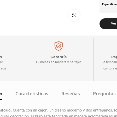
Especifica
Click para alargar
Ver
s
Garantía
Pa
ar
12 meses en madera y herrajes
Te brindam
lada
compra e
n
Características
Reseñas
Preguntas 
itorio.
Cuenta con un cajón, un diseño moderno y dos entrepaños, lo
quier decoración. El buró está fabricada en madera aglomerada MDP,