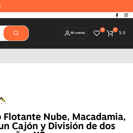
i.
0
0
$ 0
Mi cuenta
Virtual
Muebles
X2
 Flotante Nube, Macadamia,
un Cajón y División de dos