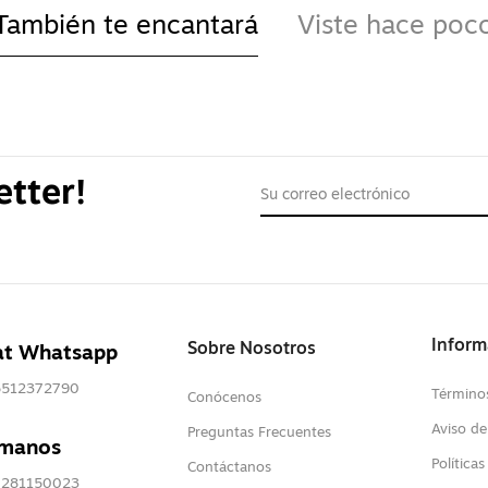
También te encantará
Viste hace poc
etter!
Inform
Sobre Nosotros
at Whatsapp
5512372790
Término
Conócenos
Aviso de
Preguntas Frecuentes
ámanos
Política
Contáctanos
7281150023