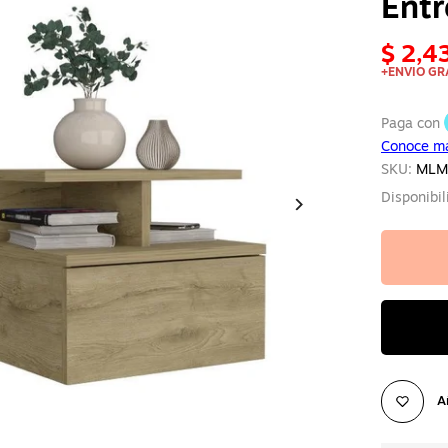
Ent
$ 2,4
+ENVIO GR
SKU:
MLM
Disponibi
A