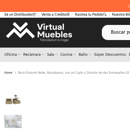
Saltar
¡
al
Sé un Distribuidor📦
Venta a Crédito🤑
Rastrea tu Pedido🔍
Nuestro Bl
contenido
Oficina
Recámara
Sala
Cocina
Baño
Súper Descuentos
Home
Buró Flotante Nube, Macadamia, con un Cajón y División de dos Entrepaños X2