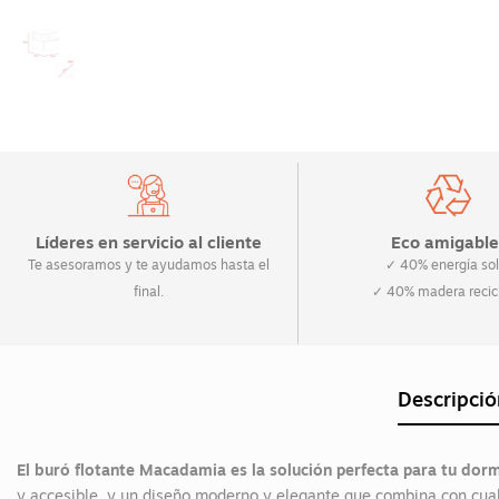
Líderes en servicio al cliente
Eco amigable
Te asesoramos y te ayudamos hasta el
✓ 40% energía sol
final.
✓ 40% madera recic
Descripció
El buró flotante Macadamia es la solución perfecta para tu dorm
y accesible, y un diseño moderno y elegante que combina con cual