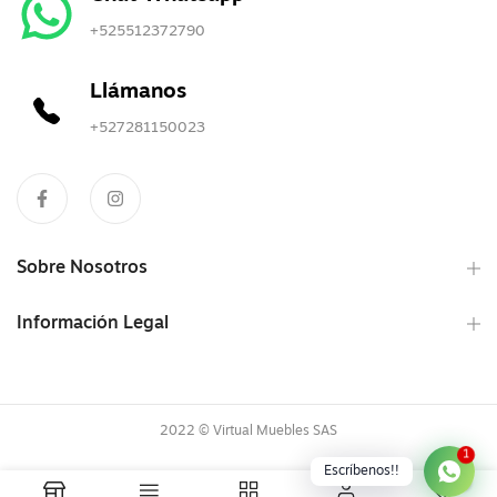
+525512372790
Llámanos
+527281150023
Sobre Nosotros
Información Legal
2022 © Virtual Muebles SAS
1
Escríbenos!!
0